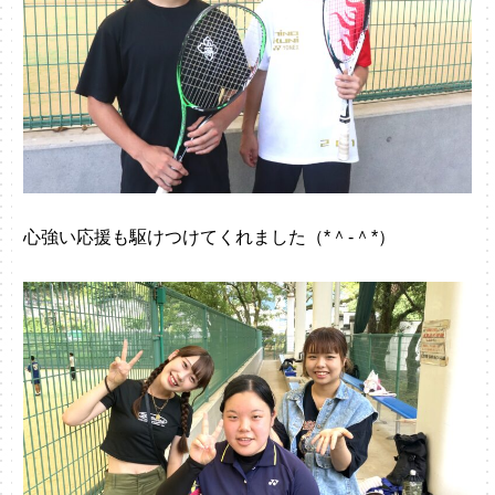
心強い応援も駆けつけてくれました（*＾-＾*）