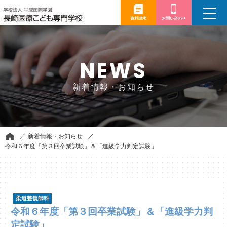
toggle
navigation
資料請求
お問い合わせ
NEWS
新着情報・お知らせ
新着情報・お知らせ
令和６年度「第３回卒業試験」＆「進級学力判定試験」
柔道整復師科
令和６年度「第３回卒業試験」＆「進級学力判
定試験」