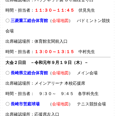
時間・担当者：
１１:３０～１１:４５
伏見先生
〇
三菱重工総合体育館
（
会場地図
） バドミントン競技
会場
出席確認場所：体育館玄関前入口
時間・担当者：
１３:００～１３:１５
中村先生
大会２日目 －令和元年９月１９日（木）－
〇
長崎県立総合体育館
（
会場地図
） メイン会場
出席確認場所：メインアリーナ 本校応援席
時間・担当者： ９:３０～ ９:４５ 各学科先生
〇
長崎市営庭球場
（
会場地図
） テニス競技会場
出席確認場所：応援席左入口