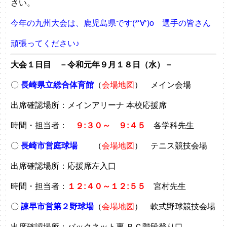
さい。
今年の九州大会は、鹿児島県です(*‘∀‘)o 選手の皆さん
頑張ってください♪
大会１日目 －令和元年９月１８日（水）－
〇
長崎県立総合体育館
（
会場地図
） メイン会場
出席確認場所：メインアリーナ 本校応援席
時間・担当者：
９:３０～ ９:４５
各学科先生
〇
長崎市営庭球場
（
会場地図
） テニス競技会場
出席確認場所：応援席左入口
時間・担当者：
１２:４０～１２:５５
宮村先生
〇
諫早市営第２野球場
（
会場地図
） 軟式野球競技会場
出席確認場所：バックネット裏 ＢＣ階段登り口