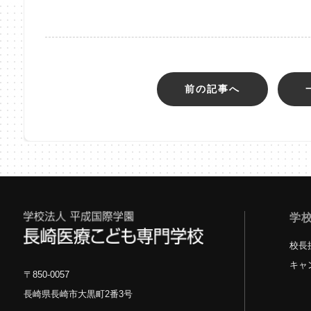
前の記事へ
学
校長
キャ
〒850-0057
長崎県長崎市大黒町2番3号