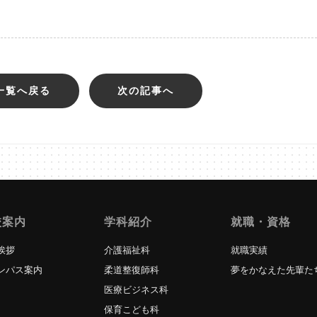
一覧へ戻る
次の記事へ
校案内
学科紹介
就職・資格
挨拶
介護福祉科
就職実績
ンパス案内
柔道整復師科
夢をかなえた先輩た
医療ビジネス科
保育こども科