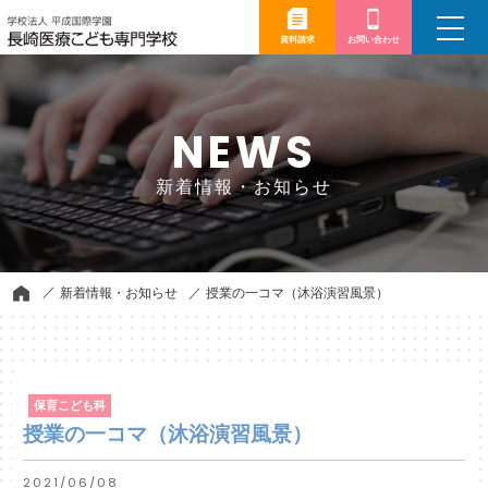
toggle
navigation
資料請求
お問い合わせ
NEWS
新着情報・お知らせ
新着情報・お知らせ
授業の一コマ（沐浴演習風景）
保育こども科
授業の一コマ（沐浴演習風景）
2021/06/08