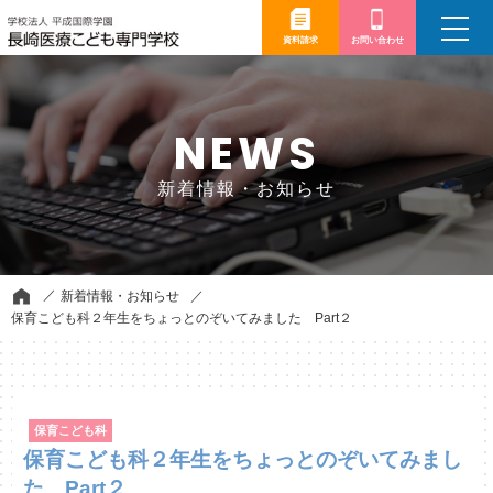
toggle
navigation
資料請求
お問い合わせ
NEWS
新着情報・お知らせ
新着情報・お知らせ
保育こども科２年生をちょっとのぞいてみました Part２
保育こども科
保育こども科２年生をちょっとのぞいてみまし
た Part２