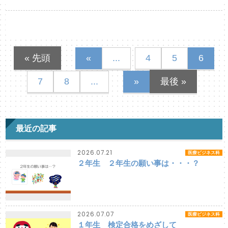
« 先頭
«
...
4
5
6
7
8
...
»
最後 »
最近の記事
2026.07.21
医療ビジネス科
２年生 ２年生の願い事は・・・？
2026.07.07
医療ビジネス科
１年生 検定合格をめざして