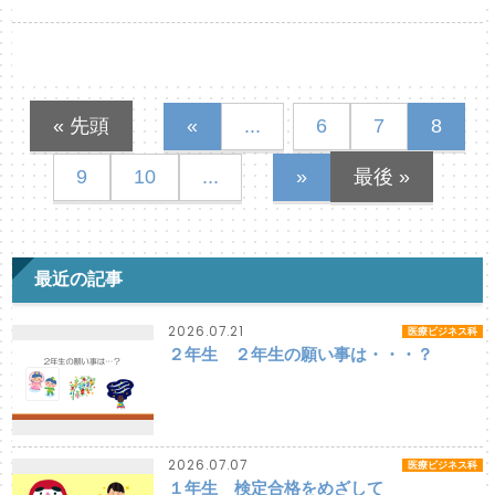
« 先頭
«
...
6
7
8
9
10
...
»
最後 »
最近の記事
2026.07.21
医療ビジネス科
２年生 ２年生の願い事は・・・？
2026.07.07
医療ビジネス科
１年生 検定合格をめざして