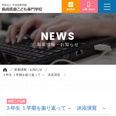
toggle
navigation
資料請求
お問い合わせ
NEWS
新着情報・お知らせ
新着情報・お知らせ
３年生 １学期を振り返って ～ 沐浴演習 ～
保育こども科
３年生 １学期を振り返って ～ 沐浴演習 ～